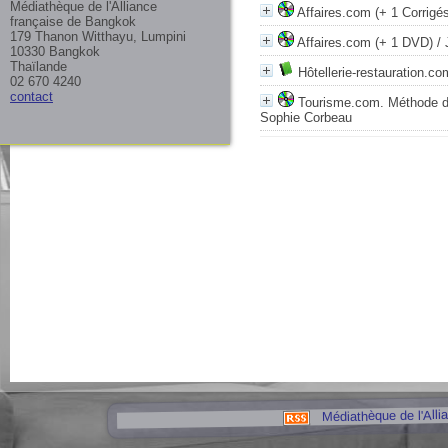
Médiathèque de l'Alliance
Affaires.com (+ 1 Corrigé
française de Bangkok
179 Thanon Witthayu, Lumpini
Affaires.com (+ 1 DVD)
/ 
10330 Bangkok
Thaïlande
Hôtellerie-restauration.c
02 670 4240
contact
Tourisme.com. Méthode de 
Sophie Corbeau
Médiathèque de l'Alli