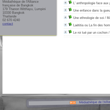
Médiathèque de l'Alliance
L' anthropologie face au
française de Bangkok
179 Thanon Witthayu, Lumpini
Une enfance dans la gueu
10330 Bangkok
Thaïlande
Une ethnologie de soi
/ M
02 670 4240
contact
Laëtitia ou La fin des h
Le roi tué par un cochon
/
Médiathèque de l'Alli