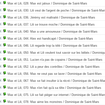
Max et Lili, 028. Max est jaloux
/ Dominique de Saint-Mars
Max et Lili, 030. Lili veut de l'argent de poche
/ Dominique de Saint-Mar
Max et Lili, 036. Jérémy est maltraité
/ Dominique de Saint-Mars
Max et Lili, 037. Lili se trouve moche
/ Dominique de Saint-Mars
Max et Lili, 040. Max a une amoureuse
/ Dominique de Saint-Mars
Max et Lili, 044. Alex est handicapé
/ Dominique de Saint-Mars
Max et Lili, 046. Lili regarde trop la télé
/ Dominique de Saint-Mars
Max et Lili, 050. Max et Lili veulent tout savoir sur les bébés
/ Dominiqu
Max et Lili, 051. Lucien n'a pas de copains
/ Dominique de Saint-Mars
Max et Lili, 052. Lili a peur des contrôles
/ Dominique de Saint-Mars
Max et Lili, 056. Max ne veut pas se laver
/ Dominique de Saint-Mars
Max et Lili, 067. Max se fait insulter à la récré
/ Dominique de Saint-Ma
Max et Lili, 070. Max n'en fait qu'à sa tête
/ Dominique de Saint-Mars
Max et Lili, 075. Lili se fait piéger sur internet
/ Dominique de Saint-Mar
Max et Lili, 078. Max aime les monstres
/ Dominique de Saint-Mars