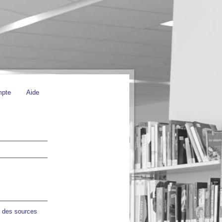
mpte
Aide
r des sources