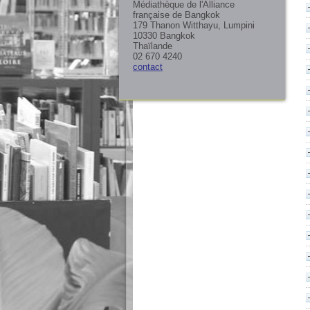
Médiathèque de l'Alliance
française de Bangkok
179 Thanon Witthayu, Lumpini
10330 Bangkok
Thaïlande
02 670 4240
contact