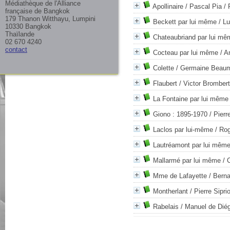
Médiathèque de l'Alliance
Apollinaire / Pascal Pia
/ 
française de Bangkok
179 Thanon Witthayu, Lumpini
Beckett par lui même
/ Lu
10330 Bangkok
Thaïlande
Chateaubriand par lui mê
02 670 4240
contact
Cocteau par lui même
/ A
Colette / Germaine Beau
Flaubert / Victor Brombert
La Fontaine par lui même
Giono : 1895-1970 / Pierre
Laclos par lui-même
/ Rog
Lautréamont par lui mêm
Mallarmé par lui même
/ 
Mme de Lafayette
/ Berna
Montherlant
/ Pierre Siprio
Rabelais / Manuel de Dié