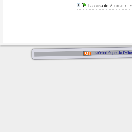
L'anneau de Moebius
/ Fr
Médiathèque de l'Alli