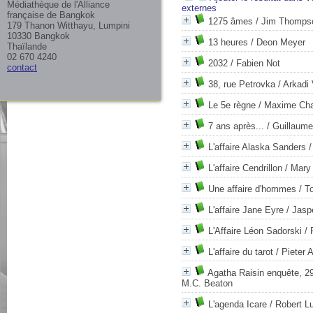
Médiathèque de l'Alliance
externes
française de Bangkok
1275 âmes
/ Jim Thomps
179 Thanon Witthayu, Lumpini
10330 Bangkok
13 heures
/ Deon Meyer
Thaïlande
02 670 4240
2032
/ Fabien Not
contact
38, rue Petrovka
/ Arkadi 
Le 5e règne
/ Maxime Ch
7 ans après...
/ Guillaum
L'affaire Alaska Sanders
/
L'affaire Cendrillon
/ Mary 
Une affaire d'hommes
/ T
L'affaire Jane Eyre
/ Jasp
L'Affaire Léon Sadorski
/ 
L'affaire du tarot
/ Pieter 
Agatha Raisin enquête, 29
M.C. Beaton
L'agenda Icare
/ Robert L