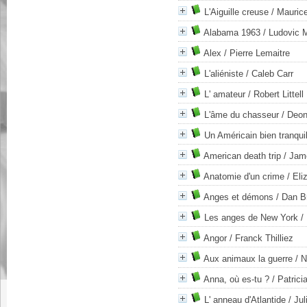
L'Aiguille creuse
/ Mauric
Alabama 1963
/ Ludovic 
Alex
/ Pierre Lemaitre
L'aliéniste
/ Caleb Carr
L' amateur
/ Robert Littell
L'âme du chasseur
/ Deon
Un Américain bien tranquil
American death trip
/ Jame
Anatomie d'un crime
/ Eli
Anges et démons
/ Dan B
Les anges de New York
/ 
Angor
/ Franck Thilliez
Aux animaux la guerre
/ N
Anna, où es-tu ?
/ Patrici
L' anneau d'Atlantide
/ Jul