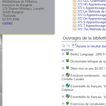
372.GLC Grammaire po
Médiathèque de l'Alliance
372.HG Apprentissage
française de Bangkok
372.L Apprentissage 
179 Thanon Witthayu, Lumpini
372.Lat Méthode de l
10330 Bangkok
372.O Apprentissage 
Thaïlande
372.Ort Apprentissag
02 670 4240
372.S Apprentissage 
contact
372.T Apprentissage 
372.Tha Méthode de 
Ouvrages de la bibliot
Ajouter le résultat da
externes
Berlitz Language: 1000 F
Dictionnaire bilingue du s
Dites-moi un peu B1-B2
/
Emotions-sentiments : nou
Cristelle Cavalla
Essentielle du français. V
Crépieux
Essentielle du français. V
Exercices de vocabulaire 