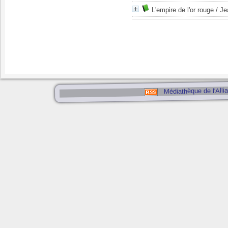
L'empire de l'or rouge
/ Je
Médiathèque de l'Alli