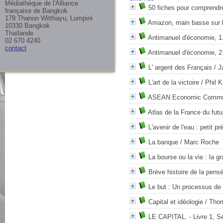
Médiathèque de l'Alliance
50 fiches pour comprendr
française de Bangkok
179 Thanon Witthayu, Lumpini
Amazon, main basse sur l
10330 Bangkok
Thaïlande
Antimanuel d'économie, 1
02 670 4240
contact
Antimanuel d'économie, 2.
L' argent des Français
/ J
L'art de la victoire
/ Phil K
ASEAN Economic Commu
Atlas de la France du futu
L'avenir de l'eau : petit p
La banque
/ Marc Roche
La bourse ou la vie : la g
Brève histoire de la pens
Le but : Un processus de
Capital et idéologie
/ Thom
LE CAPITAL. - Livre 1, Se