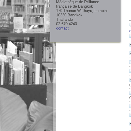
Médiathèque de l'Alliance
française de Bangkok
179 Thanon Witthayu, Lumpini
10330 Bangkok
Thaïlande
02 670 4240
contact
G