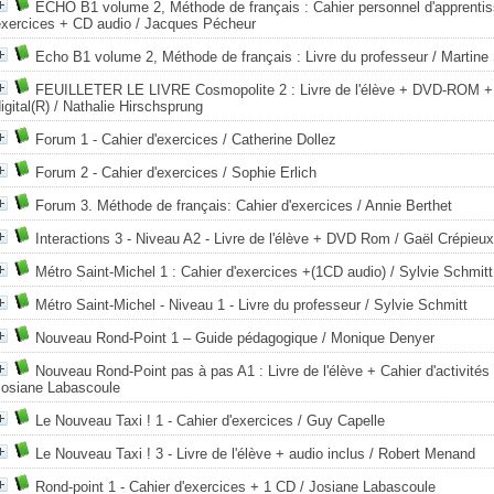
ECHO B1 volume 2, Méthode de français : Cahier personnel d'apprenti
exercices + CD audio
/ Jacques Pécheur
Echo B1 volume 2, Méthode de français : Livre du professeur
/ Martine
FEUILLETER LE LIVRE Cosmopolite 2 : Livre de l'élève + DVD-ROM +
igital(R)
/ Nathalie Hirschsprung
Forum 1 - Cahier d'exercices
/ Catherine Dollez
Forum 2 - Cahier d'exercices
/ Sophie Erlich
Forum 3. Méthode de français: Cahier d'exercices
/ Annie Berthet
Interactions 3 - Niveau A2 - Livre de l'élève + DVD Rom
/ Gaël Crépieux
Métro Saint-Michel 1 : Cahier d'exercices +(1CD audio)
/ Sylvie Schmitt
Métro Saint-Michel - Niveau 1 - Livre du professeur
/ Sylvie Schmitt
Nouveau Rond-Point 1 – Guide pédagogique
/ Monique Denyer
Nouveau Rond-Point pas à pas A1 : Livre de l'élève + Cahier d'activité
Josiane Labascoule
Le Nouveau Taxi ! 1 - Cahier d'exercices
/ Guy Capelle
Le Nouveau Taxi ! 3 - Livre de l'élève + audio inclus
/ Robert Menand
Rond-point 1 - Cahier d'exercices + 1 CD
/ Josiane Labascoule