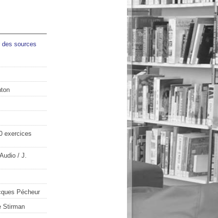
r des sources
nton
0 exercices
 Audio
/ J.
cques Pécheur
e Stirman