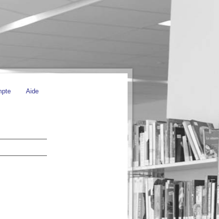
mpte
Aide