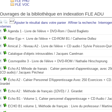
FLE PHO
FLE VOC
Ouvrages de la bibliothèque en indexation FLE ADU
Ajouter le résultat dans votre panier
Affiner la recherche
Interroge
externes
Agenda 1 - Livre de l'élève + DVD-Rom
/ David Baglieto
Alter Ego +: Livre de l'élève + CD-ROM B1
/ Catherine Dollez
Amical 2 - Niveau A2 - Livre de l'élève + CD audio
/ Sylvie Poisson-Qui
Catalogue d'objets introuvables
/ Jacques Carelman
Cosmopolite 3 - Livre de l'élève + DVD-ROM
/ Nathalie Hirschsprung
Echo A1 Mthode de franais : Cahier personnel d'apprentissage, avec 25
(1CD audio)
/ Jacques Pécheur
Écho A2 - Cahier Personnel D'Apprentissage Avec 250 Exercices + CD
irardet
Echo A2 : Méthode de français (1DVD)
/ J. Girardet
Echo B1 - Volume 1, Cahier personnel d'apprentissage + CD Audio
/ Ja
ECHO B1 volume 1, Méthode de français : Livre du professeur
/ Martin