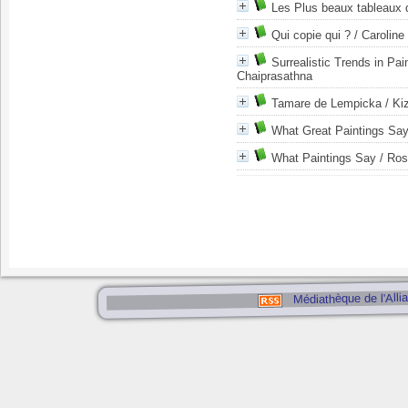
Les Plus beaux tableaux
Qui copie qui ?
/ Caroline
Surrealistic Trends in Pai
Chaiprasathna
Tamare de Lempicka
/ Ki
What Great Paintings Sa
What Paintings Say
/ Ros
Médiathèque de l'Alli