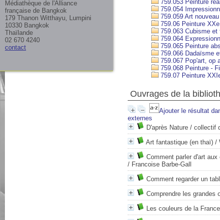
759.053 Peinture réali
Médiathèque de l'Alliance
759.054 Impression
française de Bangkok
759.059 Art nouveau
179 Thanon Witthayu, Lumpini
759.06 Peinture XXe 
10330 Bangkok
759.063 Cubisme et 
Thaïlande
759.064 Expressionn
02 670 4240
759.065 Peinture abs
contact
759.066 Dadaïsme et
759.067 Pop'art, op ar
759.068 Peinture - F
759.07 Peinture XXIe
Ouvrages de la bibliot
Ajouter le résultat da
externes
D'après Nature
/ collectif 
Art fantastique (en thaï)
/ 
Comment parler d'art aux e
/ Francoise Barbe-Gall
Comment regarder un tab
Comprendre les grandes o
Les couleurs de la France