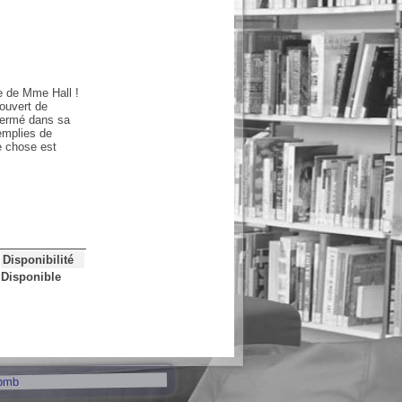
ge de Mme Hall !
couvert de
nfermé dans sa
emplies de
ne chose est
Disponibilité
Disponible
pmb