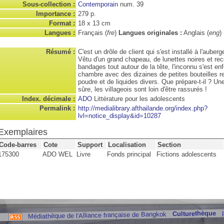
Sous-collection :
Contemporain
num. 39
Importance :
279 p.
Format :
18 x 13 cm
Langues :
Français (
fre
)
Langues originales :
Anglais (
eng
)
Résumé :
C'est un drôle de client qui s'est installé à l'auber
Vêtu d'un grand chapeau, de lunettes noires et re
bandages tout autour de la tête, l'inconnu s'est e
chambre avec des dizaines de petites bouteilles r
poudre et de liquides divers. Que prépare-t-il ? U
sûre, les villageois sont loin d'être rassurés !
Index. décimale :
ADO
Littérature pour les adolescents
Permalink :
http://medialibrary.afthailande.org/index.php?
lvl=notice_display&id=10287
Exemplaires
Code-barres
Cote
Support
Localisation
Section
175300
ADO WEL
Livre
Fonds principal
Fictions adolescents
Culturethèque
Médiathèque de l'Alliance française de Bangkok