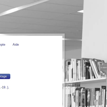
mpte
Aide
etage
.-19..)
,