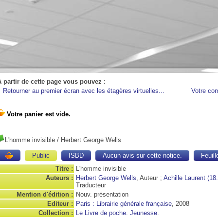
A partir de cette page vous pouvez :
Retourner au premier écran avec les étagères virtuelles...
Votre co
L'homme invisible
/ Herbert George Wells
Public
ISBD
Aucun avis sur cette notice.
Feuill
Titre :
L'homme invisible
Auteurs :
Herbert George Wells
, Auteur ;
Achille Laurent (18.
Traducteur
Mention d'édition :
Nouv. présentation
Editeur :
Paris : Librairie générale française
, 2008
Collection :
Le Livre de poche. Jeunesse.