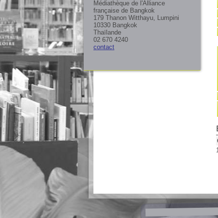
Médiathèque de l'Alliance
française de Bangkok
179 Thanon Witthayu, Lumpini
10330 Bangkok
Thaïlande
02 670 4240
contact