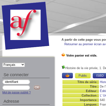
A partir de cette page vous po
Retourner au premier écran ave
Histoire de la vie privée, 1. D
Se connecter
Public
ISBD
Titre de série :
Hist
Titre :
De l
Editeur :
Édit
Mot de passe oublié ?
Collection :
L' U
Importance :
640 
Adresse
Langues :
Fran