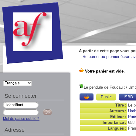
A partir de cette page vous po
Retourner au premier écran ave
Le pendule de Foucault
/ Umb
Se connecter
Public
ISBD
Titre :
Le p
Auteurs :
Umb
Editeur :
Pari
Mot de passe oublié ?
Importance :
658 
Langues :
Fran
Adresse