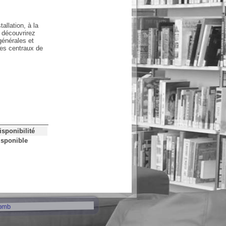
allation, à la
 découvrirez
générales et
oles centraux de
isponibilité
isponible
pmb