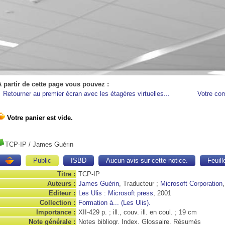
A partir de cette page vous pouvez :
Retourner au premier écran avec les étagères virtuelles...
Votre co
TCP-IP
/ James Guérin
Public
ISBD
Aucun avis sur cette notice.
Feuill
Titre :
TCP-IP
Auteurs :
James Guérin
, Traducteur ;
Microsoft Corporation
Editeur :
Les Ulis : Microsoft press
, 2001
Collection :
Formation à... (Les Ulis).
Importance :
XII-429 p. ; ill., couv. ill. en coul. ; 19 cm
Note générale :
Notes bibliogr. Index. Glossaire. Résumés