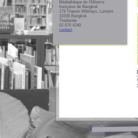
Médiathèque de l'Alliance
française de Bangkok
179 Thanon Witthayu, Lumpini
10330 Bangkok
Thaïlande
02 670 4240
contact