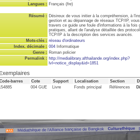
Langues :
Français (
fre
)
Résumé :
Désireux de vous initier à la compréhension, à l'inst
gestion et au dépannage de réseaux TCP/IP, vous
travers ce guide une foule d'informations à la fois 
pratiques, allant de l'analyse détaillée des protoc
TCP/IP à la description des services avancés.
Mots-clés :
réseau d'ordinateurs
Index. décimale :
004
Informatique
Genre :
Roman policier
Permalink :
http://medialibrary.afthailande.org/index.php?
lvl=notice_display&id=1851
Exemplaires
Code-barres
Cote
Support
Localisation
Section
D
154885
004 GUE
Livre
Fonds principal
Références
D
Culturethèque
Médiathèque de l'Alliance française de Bangkok