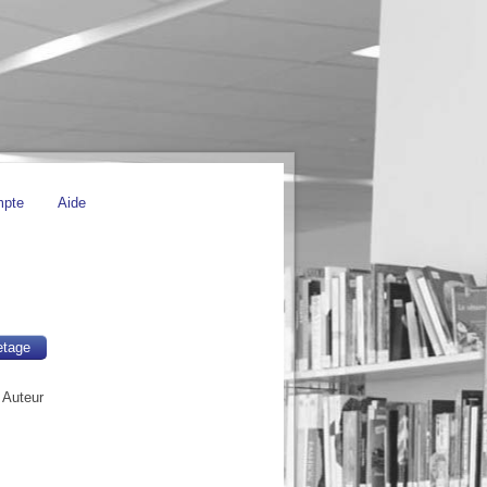
mpte
Aide
etage
, Auteur