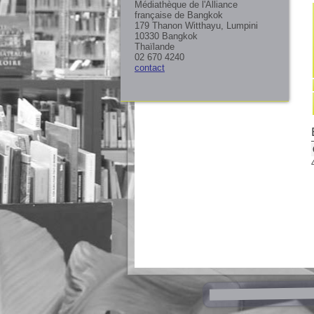
Médiathèque de l'Alliance
française de Bangkok
179 Thanon Witthayu, Lumpini
10330 Bangkok
Thaïlande
02 670 4240
contact