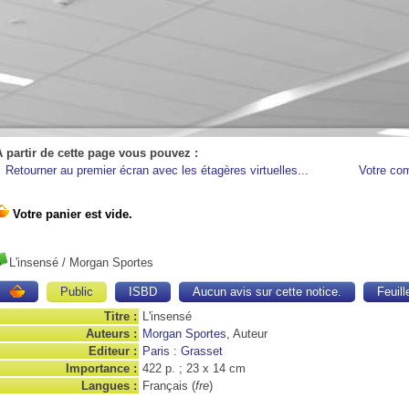
A partir de cette page vous pouvez :
Retourner au premier écran avec les étagères virtuelles...
Votre co
L'insensé
/ Morgan Sportes
Public
ISBD
Aucun avis sur cette notice.
Feuill
Titre :
L'insensé
Auteurs :
Morgan Sportes
, Auteur
Editeur :
Paris : Grasset
Importance :
422 p. ; 23 x 14 cm
Langues :
Français (
fre
)