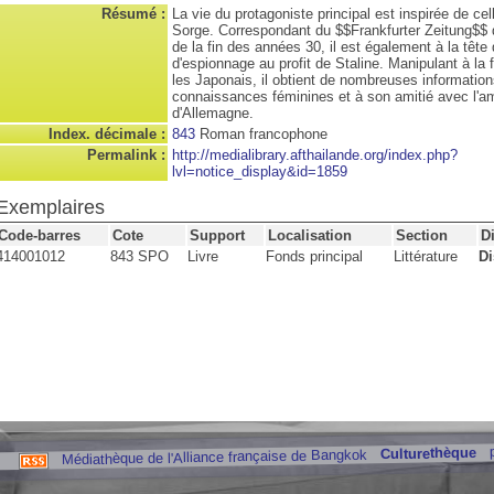
Résumé :
La vie du protagoniste principal est inspirée de ce
Sorge. Correspondant du $$Frankfurter Zeitung$$ 
de la fin des années 30, il est également à la tête
d'espionnage au profit de Staline. Manipulant à la f
les Japonais, il obtient de nombreuses informatio
connaissances féminines et à son amitié avec l'
d'Allemagne.
Index. décimale :
843
Roman francophone
Permalink :
http://medialibrary.afthailande.org/index.php?
lvl=notice_display&id=1859
Exemplaires
Code-barres
Cote
Support
Localisation
Section
D
414001012
843 SPO
Livre
Fonds principal
Littérature
Di
Culturethèque
Médiathèque de l'Alliance française de Bangkok