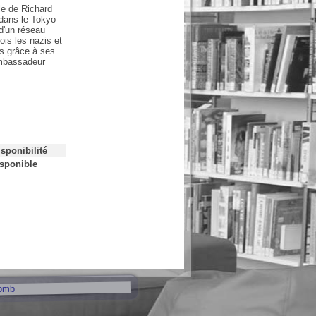
lle de Richard
dans le Tokyo
 d'un réseau
ois les nazis et
ns grâce à ses
ambassadeur
isponibilité
sponible
pmb