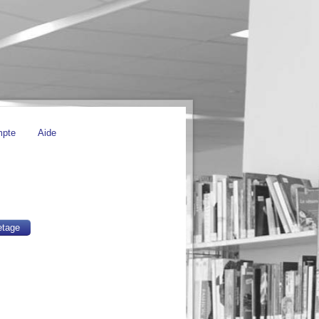
mpte
Aide
etage