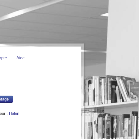
mpte
Aide
etage
teur ;
Helen