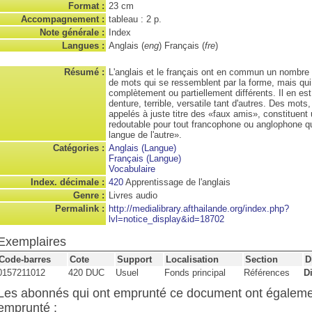
Format :
23 cm
Accompagnement :
tableau : 2 p.
Note générale :
Index
Langues :
Anglais (
eng
) Français (
fre
)
Résumé :
L'anglais et le français ont en commun un nombre
de mots qui se ressemblent par la forme, mais qu
complètement ou partiellement différents. Il en est
denture, terrible, versatile tant d'autres. Des mots,
appelés à juste titre des «faux amis», constituent
redoutable pour tout francophone ou anglophone qu
langue de l'autre».
Catégories :
Anglais (Langue)
Français (Langue)
Vocabulaire
Index. décimale :
420
Apprentissage de l'anglais
Genre :
Livres audio
Permalink :
http://medialibrary.afthailande.org/index.php?
lvl=notice_display&id=18702
Exemplaires
Code-barres
Cote
Support
Localisation
Section
D
0157211012
420 DUC
Usuel
Fonds principal
Références
D
Les abonnés qui ont emprunté ce document ont égalem
emprunté :