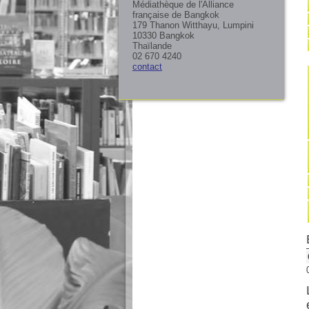
Médiathèque de l'Alliance
française de Bangkok
179 Thanon Witthayu, Lumpini
10330 Bangkok
Thaïlande
02 670 4240
contact