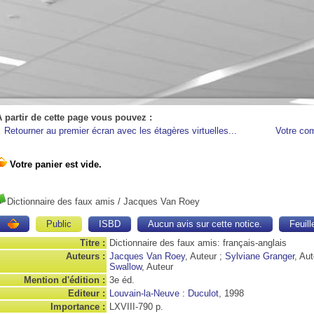
A partir de cette page vous pouvez :
Retourner au premier écran avec les étagères virtuelles...
Votre co
Dictionnaire des faux amis
/ Jacques Van Roey
Public
ISBD
Aucun avis sur cette notice.
Feuill
Titre :
Dictionnaire des faux amis: français-anglais
Auteurs :
Jacques Van Roey
, Auteur ;
Sylviane Granger
, Au
Swallow
, Auteur
Mention d'édition :
3e éd.
Editeur :
Louvain-la-Neuve : Duculot
, 1998
Importance :
LXVIII-790 p.