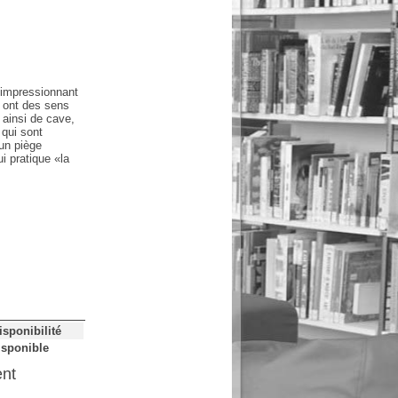
 impressionnant
i ont des sens
 ainsi de cave,
 qui sont
 un piège
i pratique «la
isponibilité
isponible
ent