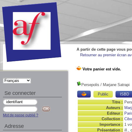
A partir de cette page vous po
Retourner au premier écran ave
Persepolis
/ Marjane Satrapi
Se connecter
Public
ISBD
Titre :
Pers
Auteurs :
Marj
Editeur :
Pari
Mot de passe oublié ?
Collection :
Cibo
Importance :
1 vo
Adresse
Présentation :
ill.,