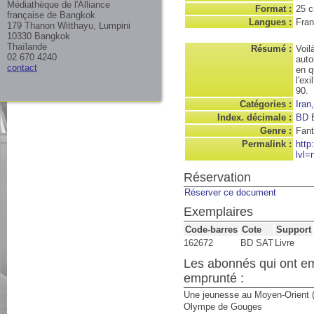
Médiathèque de l'Alliance
Format :
25 
française de Bangkok
Langues :
Fran
179 Thanon Witthayu, Lumpini
10330 Bangkok
Thaïlande
Résumé :
Voil
02 670 4240
auto
contact
en q
l'ex
90.
Catégories :
Iran
Index. décimale :
BD
B
Genre :
Fant
Permalink :
http
lvl=
Réservation
Réserver ce document
Exemplaires
Code-barres
Cote
Support
162672
BD SAT
Livre
Les abonnés qui ont e
emprunté :
Une jeunesse au Moyen-Orient 
Olympe de Gouges