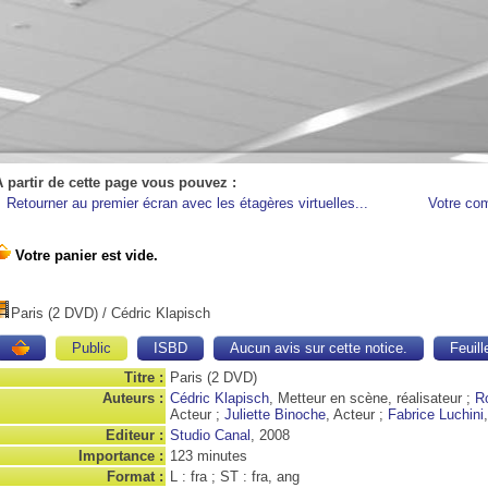
A partir de cette page vous pouvez :
Retourner au premier écran avec les étagères virtuelles...
Votre co
Paris (2 DVD)
/ Cédric Klapisch
Public
ISBD
Aucun avis sur cette notice.
Feuill
Titre :
Paris (2 DVD)
Auteurs :
Cédric Klapisch
, Metteur en scène, réalisateur ;
R
Acteur ;
Juliette Binoche
, Acteur ;
Fabrice Luchini
Editeur :
Studio Canal
, 2008
Importance :
123 minutes
Format :
L : fra ; ST : fra, ang