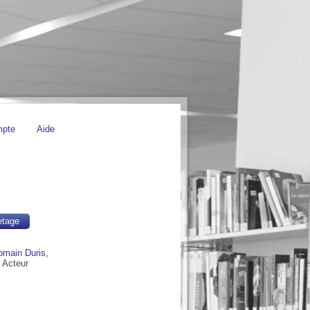
mpte
Aide
etage
omain Duris
,
, Acteur