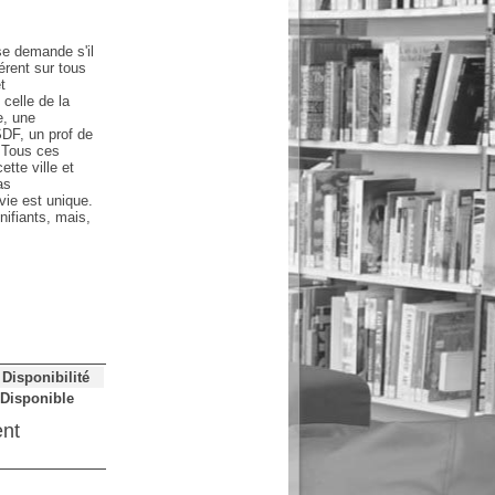
 se demande s'il
érent sur tous
t
 celle de la
e, une
SDF, un prof de
 Tous ces
tte ville et
as
vie est unique.
nifiants, mais,
Disponibilité
Disponible
ent