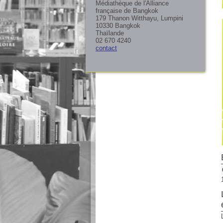
Médiathèque de l'Alliance
française de Bangkok
179 Thanon Witthayu, Lumpini
10330 Bangkok
Thaïlande
02 670 4240
contact