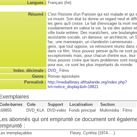
Langues :
Français (
fre
)
Résumé :
C'est l'histoire d'un Parisien qui est malade et qui
va mourir. Son état lui donne un regard neuf et diff
les gens qu'il croise. Le fait d'envisager la mort me
soudainement en valeur la vie, la vie des autres et
ville toute entière. Des maraîchers, une boulangèr
assistante sociale, un danseur, un architecte, un 
fac, une mannequin, un clandestin camerounais...
gens, que tout oppose, se retrouvent réunis dans ce
dans ce film. Vous pouvez penser qu'ils ne sont p
exceptionnels mais, pour chacun d'entre eux, leur 
Vous pouvez croire que leurs problèmes sont insig
pour eux, ce sont les plus importants du monde.
Index. décimale :
DVD_
Films
Genre :
Roman épistolaire
Permalink :
http://medialibrary.afthailande.org/index.php?
lvl=notice_display&id=18821
Exemplaires
Code-barres
Cote
Support
Localisation
Section
169855
DVD_KLA
DVD-vidéo
Fonds principal
Multimédia : Films
Les abonnés qui ont emprunté ce document ont égalem
emprunté :
Les irremplaçables
Fleury, Cynthia (1974-....)