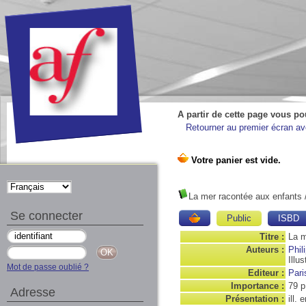
A partir de cette page vous po
Retourner au premier écran ave
La mer racontée aux enfants
/
Se connecter
Public
ISBD
Titre :
La m
Auteurs :
Phil
Illu
Mot de passe oublié ?
Editeur :
Pari
Importance :
79 p
Adresse
Présentation :
ill. 