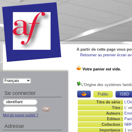
A partir de cette page vous po
Retourner au premier écran ave
L'Origine des systèmes famili
Se connecter
Public
ISBD
Titre de série :
L'Or
Titre :
L' o
Auteurs :
Emm
Mot de passe oublié ?
Editeur :
Pari
Collection :
NRF
Adresse
Importance :
1 vo