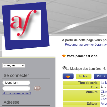
A partir de cette page vous po
Retourner au premier écran ave
La Musique des Lumières, 6. 
Se connecter
Public
ISBD
Titre de série :
La M
Titre :
À la
Auteurs :
Gius
Mot de passe oublié ?
Com
Chri
Adresse
Editeur :
Arle