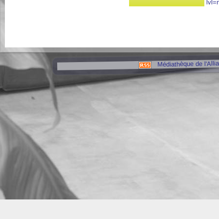
lvl=
Médiathèque de l'Alli