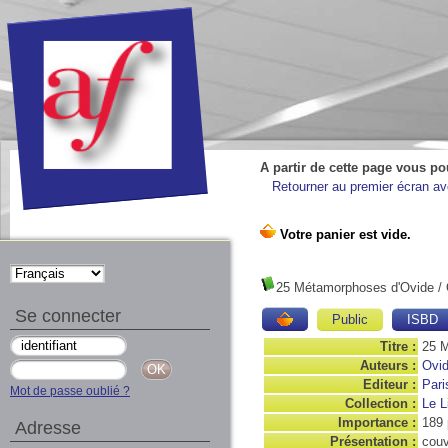
A partir de cette page vous po
Retourner au premier écran ave
25 Métamorphoses d'Ovide
/ 
Se connecter
Public
ISBD
Titre :
25 
Auteurs :
Ovi
Editeur :
Pari
Mot de passe oublié ?
Collection :
Le L
Importance :
189
Adresse
Présentation :
couv.