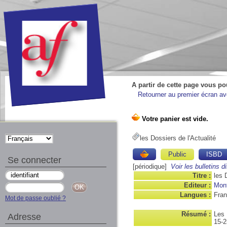
A partir de cette page vous po
Retourner au premier écran ave
les Dossiers de l'Actualité
Public
ISBD
Se connecter
[périodique]
Voir les bulletins d
Titre :
les 
Editeur :
Mont
Langues :
Fran
Mot de passe oublié ?
Résumé :
Les 
Adresse
15-2