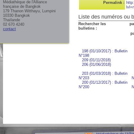
Médiathèque de l'Alliance
Permalink :
http
française de Bangkok
lvl=
179 Thanon Witthayu, Lumpini
10330 Bangkok
Liste des numéros ou bu
Thaïlande
Rechercher les
pa
02 670 4240
bulletins :
contact
pa
198 (01/10/2017) : Bulletin
N°198
;
209 (01/11/2018)
;
206 (01/06/2018)
;
203 (01/03/2018) : Bulletin
N°203
;
N
200 (01/12/2017) : Bulletin
N°200
;
N
Médiathèque de l'Alli