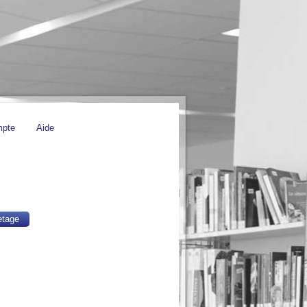
mpte
Aide
etage