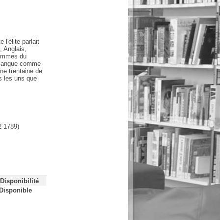
l'élite parlait
, Anglais,
 femmes du
ne langue comme
une trentaine de
s les uns que
2-1789)
Disponibilité
Disponible