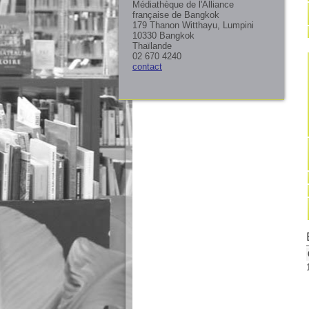
Médiathèque de l'Alliance
française de Bangkok
179 Thanon Witthayu, Lumpini
10330 Bangkok
Thaïlande
02 670 4240
contact