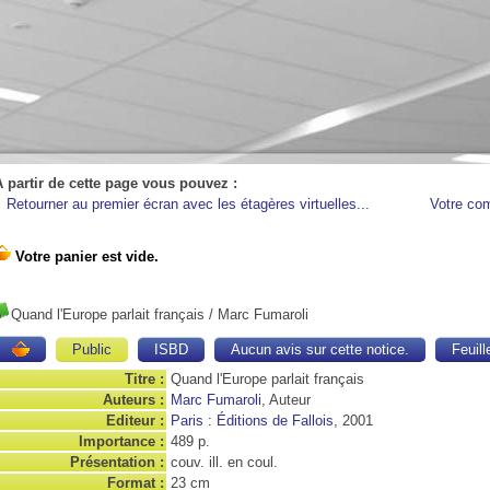
A partir de cette page vous pouvez :
Retourner au premier écran avec les étagères virtuelles...
Votre co
Quand l'Europe parlait français
/ Marc Fumaroli
Public
ISBD
Aucun avis sur cette notice.
Feuill
Titre :
Quand l'Europe parlait français
Auteurs :
Marc Fumaroli
, Auteur
Editeur :
Paris : Éditions de Fallois
, 2001
Importance :
489 p.
Présentation :
couv. ill. en coul.
Format :
23 cm