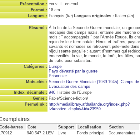
Présentation :
couv. ill. en coul.
Format :
18 cm
Langues :
Français (
fre
)
Langues originales :
Italien (
ita
)
Résumé :
À la fin de la Seconde Guerre mondiale, un groupe 
rescapés des camps nazis, entame une marche de
mois : " accompagnés " par l'Armée Rouge, ils ch
rejoindre leur terre natale. Héros et traîtres, paysa
savants et nomades se retrouvent pêle-mêle dans
réjouissante pagaille : autant d'hommes qui redéc
émerveillés, la vie, le monde, la forêt, les filles, sa
du trafic pour subsister..
Catégories :
Europe
Pays dévasté par la guerre
Prisonnier
Mots-clés :
Seconde Guerre Mondiale (1939-1945)
Camps de 
Evacuation des camps
Index. décimale :
940
Histoire de l'Europe
Genre :
Fable/Science-fiction/
Permalink :
http://medialibrary.afthailande.org/index.php?
lvl=notice_display&id=23959
Exemplaires
Code-barres
Cote
Support
Localisation
Section
170912
940.547 2 LEV
Livre
Fonds principal
Documentaires