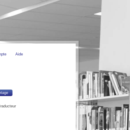
mpte
Aide
etage
Traducteur