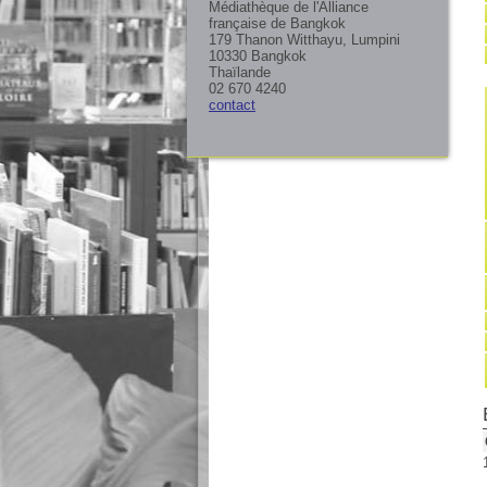
Médiathèque de l'Alliance
française de Bangkok
179 Thanon Witthayu, Lumpini
10330 Bangkok
Thaïlande
02 670 4240
contact