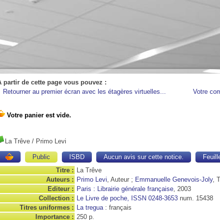
A partir de cette page vous pouvez :
Retourner au premier écran avec les étagères virtuelles...
Votre co
La Trêve
/ Primo Levi
Public
ISBD
Aucun avis sur cette notice.
Feuill
Titre :
La Trêve
Auteurs :
Primo Levi
, Auteur ;
Emmanuelle Genevois-Joly
, 
Editeur :
Paris : Librairie générale française
, 2003
Collection :
Le Livre de poche, ISSN 0248-3653
num. 15438
Titres uniformes :
La tregua
: français
Importance :
250 p.