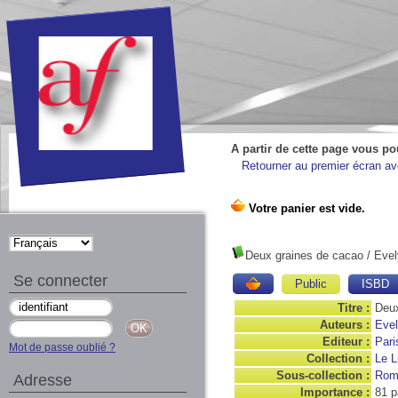
A partir de cette page vous po
Retourner au premier écran ave
Deux graines de cacao
/ Evel
Se connecter
Public
ISBD
Titre :
Deux
Auteurs :
Evel
Editeur :
Pari
Mot de passe oublié ?
Collection :
Le L
Sous-collection :
Roma
Adresse
Importance :
81 