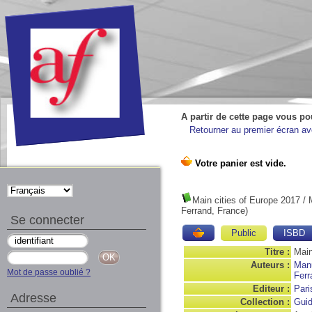
A partir de cette page vous po
Retourner au premier écran ave
Main cities of Europe 2017
/ 
Ferrand, France)
Se connecter
Public
ISBD
Titre :
Main
Auteurs :
Manu
Mot de passe oublié ?
Ferr
Editeur :
Pari
Adresse
Collection :
Guid