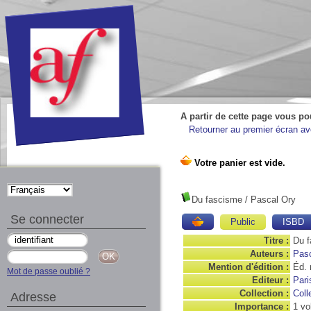
A partir de cette page vous po
Retourner au premier écran ave
Du fascisme
/ Pascal Ory
Se connecter
Public
ISBD
Titre :
Du 
Auteurs :
Pasc
Mention d'édition :
Éd. 
Mot de passe oublié ?
Editeur :
Pari
Collection :
Coll
Adresse
Importance :
1 vo