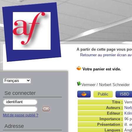
A partir de cette page vous po
Retourner au premier écran ave
Vermeer
/ Norbert Schneider
Se connecter
Public
ISBD
Titre :
Verm
Auteurs :
Norb
Editeur :
Köln
Mot de passe oublié ?
Importance :
96 
Présentation :
ill. 
Adresse
Langues :
Angl