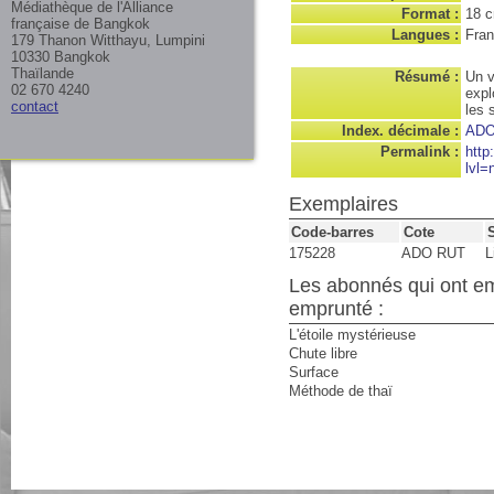
Médiathèque de l'Alliance
Format :
18 
française de Bangkok
Langues :
Fran
179 Thanon Witthayu, Lumpini
10330 Bangkok
Thaïlande
Résumé :
Un v
02 670 4240
expl
contact
les 
Index. décimale :
AD
Permalink :
http
lvl=
Exemplaires
Code-barres
Cote
175228
ADO RUT
L
Les abonnés qui ont e
emprunté :
L'étoile mystérieuse
Chute libre
Surface
Méthode de thaï