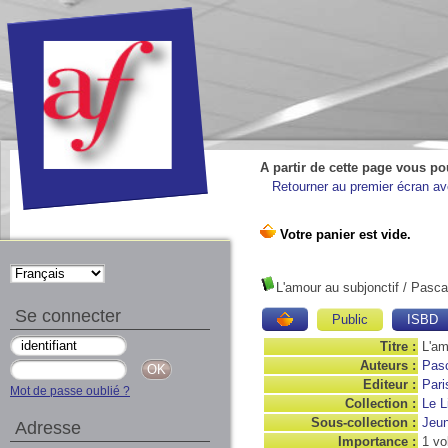
A partir de cette page vous po
Retourner au premier écran ave
L'amour au subjonctif
/ Pasca
Se connecter
Public
ISBD
Titre :
L'am
Auteurs :
Pasc
Editeur :
Pari
Mot de passe oublié ?
Collection :
Le L
Sous-collection :
Jeu
Adresse
Importance :
1 vo