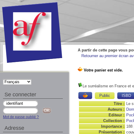
A partir de cette page vous po
Retourner au premier écran ave
Le surréalisme en France et 
Se connecter
Public
ISBD
Titre :
Le s
Auteurs :
Dom
Editeur :
Poc
Mot de passe oublié ?
Collection :
Pock
Importance :
188 
Adresse
Présentation :
couv.