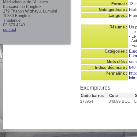
Médiathèque de l'Alliance
Format :
18 
française de Bangkok
Note générale :
Bibl
179 Thanon Witthayu, Lumpini
Langues :
Fran
10330 Bangkok
Thaïlande
02 670 4240
Résumé :
Un p
contact
- Le
- Le
- Au
- Fr
Catégories :
Eur
Form
Mots-clés :
surr
Index. décimale :
840.
Permalink :
http
lvl=
Exemplaires
Code-barres
Cote
173954
840.99 BOU
L