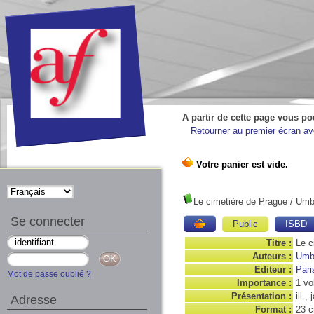
A partir de cette page vous po
Retourner au premier écran ave
Le cimetière de Prague
/ Umb
Se connecter
Public
ISBD
Titre :
Le c
Auteurs :
Umb
Editeur :
Pari
Mot de passe oublié ?
Importance :
1 vo
Présentation :
ill.,
Adresse
Format :
23 