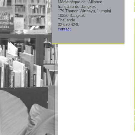
Médiathèque de l'Alliance
française de Bangkok
179 Thanon Witthayu, Lumpini
10330 Bangkok
Thaïlande
02 670 4240
contact