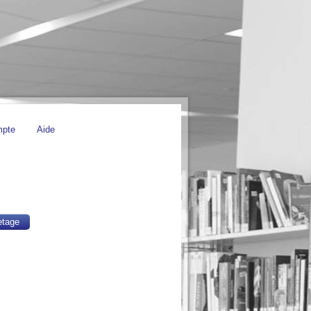
mpte
Aide
etage