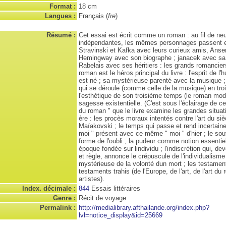
Format :
18 cm
Langues :
Français (
fre
)
Résumé :
Cet essai est écrit comme un roman : au fil de neu
indépendantes, les mêmes personnages passent et
Stravinski et Kafka avec leurs curieux amis, Anse
Hemingway avec son biographe ; janacek avec sa p
Rabelais avec ses héritiers : les grands romanciers
roman est le héros principal du livre : l'esprit de l'
est né ; sa mystérieuse parenté avec la musique ; 
qui se déroule (comme celle de la musique) en tro
l'esthétique de son troisième temps (le roman mod
sagesse existentielle. (C'est sous l'éclairage de c
du roman " que le livre examine les grandes situat
ère : les procès moraux intentés contre l'art du siè
Maïakovski ; le temps qui passe et rend incertaine 
moi " présent avec ce même " moi " d'hier ; le s
forme de l'oubli ; la pudeur comme notion essentie
époque fondée sur lindividu ; l'indiscrétion qui, d
et règle, annonce le crépuscule de l'individualisme 
mystérieuse de la volonté dun mort ; les testament
testaments trahis (de l'Europe, de l'art, de l'art du
artistes).
Index. décimale :
844
Essais littéraires
Genre :
Récit de voyage
Permalink :
http://medialibrary.afthailande.org/index.php?
lvl=notice_display&id=25669