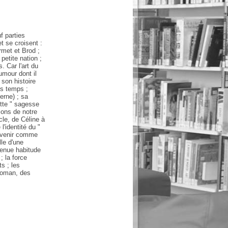
f parties
 se croisent :
rmet et Brod ;
etite nation ;
. Car l'art du
humour dont il
son histoire
is temps ;
erne) ; sa
ette " sagesse
ions de notre
cle, de Céline à
l'identité du "
ouvenir comme
lle d'une
evenue habitude
; la force
s ; les
 roman, des