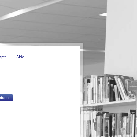
mpte
Aide
etage