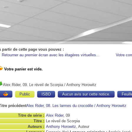
A partir de cette page vous pouvez :
Retourner au premier écran avec les étagères virtuelles...
Votre co
Alex Rider, 09. Le réveil de Scorpia
/ Anthony Horowitz
Public
ISBD
Aucun avis sur cette notice.
Feuill
Titre précédent
Alex Rider, 08. Les larmes du crocodile
/ Anthony Horowitz
Titre de série :
Alex Rider
, 09
Titre :
Le réveil de Scorpia
Auteurs :
Anthony Horowitz
, Auteur