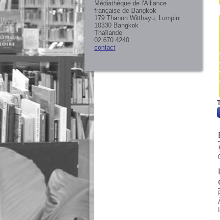
Médiathèque de l'Alliance
française de Bangkok
179 Thanon Witthayu, Lumpini
10330 Bangkok
Thaïlande
02 670 4240
contact
T