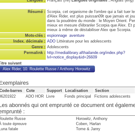
Langues :
Français (
fre
)
Langues originales :
Anglais (
eng
)
Résumé :
Scorpia, cet organisme de l'ombre qui a fait tuer l
d'Alex Rider, est plus puissan09t que jamais et jo
dans la poudrière du monde : le Moyen Orient. Pe
mieux en mesure d'ébranler Scorpia que Alex. Et 
mieux à même de déstabiliser Alex que Scorpia.
Mots-clés :
espionnage
aventure
Index. décimale :
ADO
Littérature pour les adolescents
Genre :
Adolescents
Permalink :
http://medialibrary.afthailande.org/index.php?
lvl=notice_display&id=26609
itre suivant
Alex Rider, 10. Roulette Russe
/ Anthony Horowitz
Exemplaires
Code-barres
Cote
Support
Localisation
Section
06201922
ADO HOR
Livre
Fonds principal
Fictions adolescents
Les abonnés qui ont emprunté ce document ont égalem
emprunté :
Roulette Russe
Horowitz, Anthony
À toute épreuve
Coben, Harlan
Luna fatale
Tome & Janry