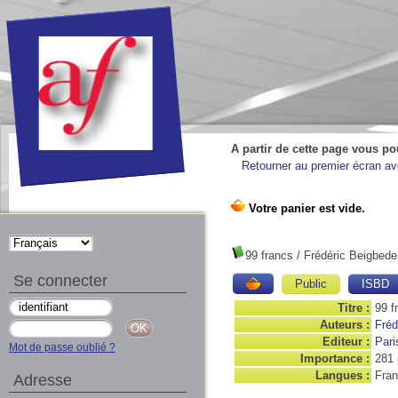
A partir de cette page vous po
Retourner au premier écran ave
99 francs
/ Frédéric Beigbede
Se connecter
Public
ISBD
Titre :
99 f
Auteurs :
Fréd
Editeur :
Pari
Mot de passe oublié ?
Importance :
281 
Langues :
Fran
Adresse