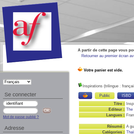
A partir de cette page vous po
Retourner au premier écran ave
Inspirations (trilingue : frança
Se connecter
Public
ISBD
Titre :
Insp
Editeur :
The 
Langues :
Fran
Mot de passe oublié ?
Résumé :
A gu
Adresse
Catégories :
Thaï