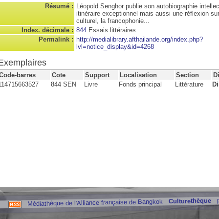
Résumé :
Léopold Senghor publie son autobiographie intellec
itinéraire exceptionnel mais aussi une réflexion su
culturel, la francophonie...
Index. décimale :
844
Essais littéraires
Permalink :
http://medialibrary.afthailande.org/index.php?
lvl=notice_display&id=4268
Exemplaires
Code-barres
Cote
Support
Localisation
Section
D
114715663527
844 SEN
Livre
Fonds principal
Littérature
Di
Culturethèque
Médiathèque de l'Alliance française de Bangkok