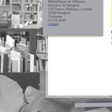
Médiathèque de l'Alliance
française de Bangkok
179 Thanon Witthayu, Lumpini
10330 Bangkok
Thaïlande
02 670 4240
contact