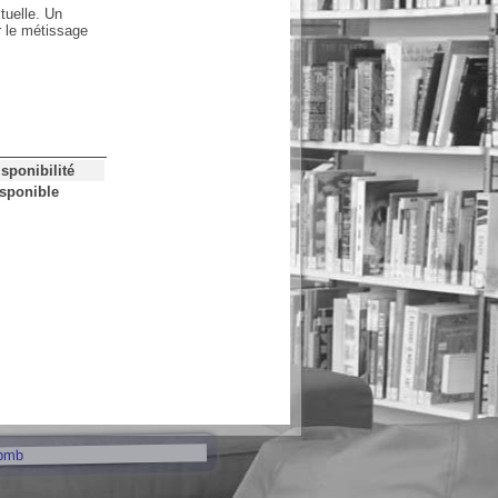
tuelle. Un
r le métissage
isponibilité
sponible
pmb