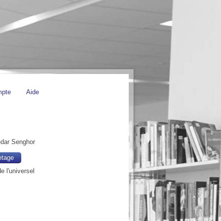
mpte
Aide
édar Senghor
etage
de l'universel