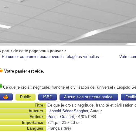
A partir de cette page vous pouvez :
Retourner au premier écran avec les étagères virtuelles...
Votre co
Ce que je crois : négritude, francité et civilisation de l'universel
/ Léopold S
Public
ISBD
Aucun avis sur cette notice.
Feuill
Titre :
Ce que je crois : négritude, francité et civilisation 
Auteurs :
Léopold Sédar Senghor
, Auteur
Editeur :
Paris : Grasset
, 01/01/1988
Importance :
234 p. ; 21 x 13 cm
Langues :
Français (
fre
)