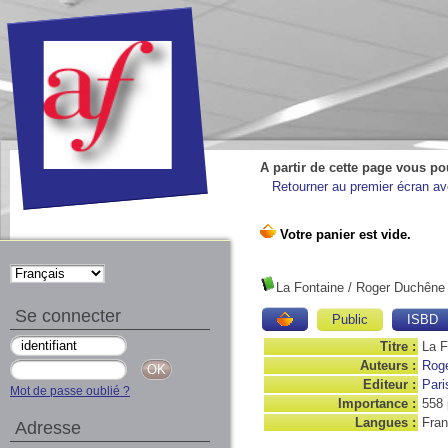
A partir de cette page vous po
Retourner au premier écran ave
La Fontaine / Roger Duchêne
Se connecter
Public
ISBD
Titre :
La F
Auteurs :
Rog
Editeur :
Pari
Mot de passe oublié ?
Importance :
558 
Langues :
Fran
Adresse