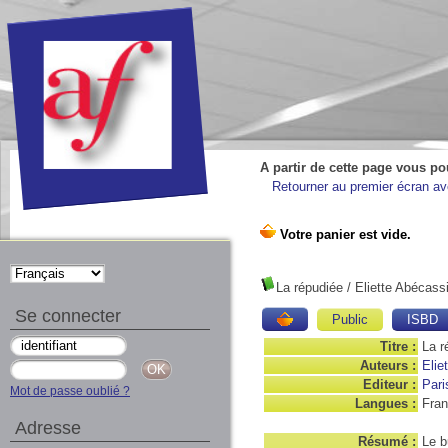
A partir de cette page vous po
Retourner au premier écran ave
La répudiée
/ Eliette Abécass
Se connecter
Public
ISBD
Titre :
La r
Auteurs :
Elie
Editeur :
Pari
Mot de passe oublié ?
Langues :
Fran
Adresse
Résumé :
Le b