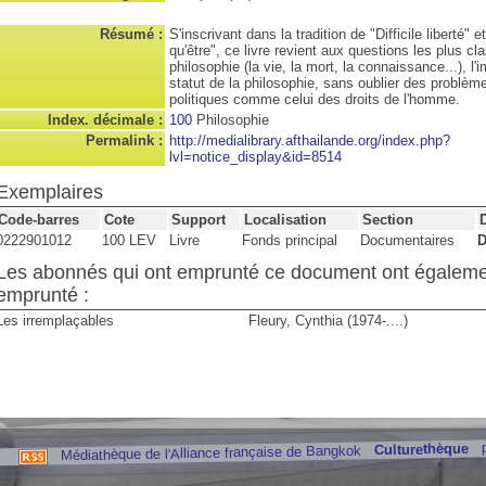
Résumé :
S'inscrivant dans la tradition de "Difficile liberté" 
qu'être", ce livre revient aux questions les plus cl
philosophie (la vie, la mort, la connaissance...), l'
statut de la philosophie, sans oublier des problèm
politiques comme celui des droits de l'homme.
Index. décimale :
100
Philosophie
Permalink :
http://medialibrary.afthailande.org/index.php?
lvl=notice_display&id=8514
Exemplaires
Code-barres
Cote
Support
Localisation
Section
0222901012
100 LEV
Livre
Fonds principal
Documentaires
D
Les abonnés qui ont emprunté ce document ont égalem
emprunté :
Les irremplaçables
Fleury, Cynthia (1974-....)
Culturethèque
Médiathèque de l'Alliance française de Bangkok