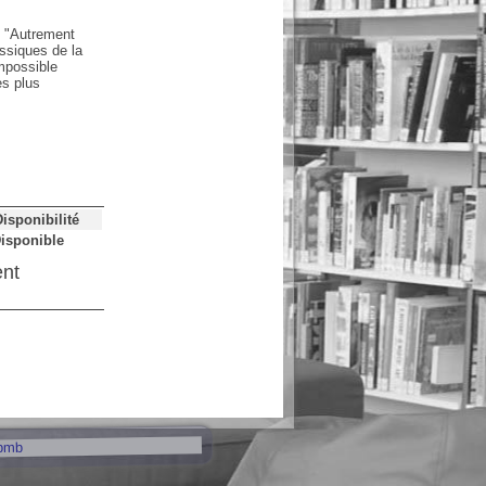
et "Autrement
assiques de la
impossible
es plus
Disponibilité
isponible
ent
pmb