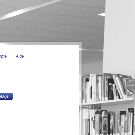
mpte
Aide
etage