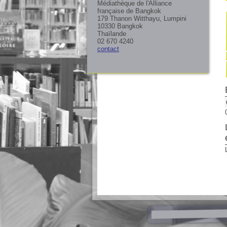
Médiathèque de l'Alliance
française de Bangkok
179 Thanon Witthayu, Lumpini
10330 Bangkok
Thaïlande
02 670 4240
contact