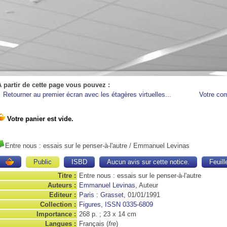
A partir de cette page vous pouvez :
Retourner au premier écran avec les étagères virtuelles...
Votre co
Entre nous : essais sur le penser-à-l'autre
/ Emmanuel Levinas
Public
ISBD
Aucun avis sur cette notice.
Feuill
Titre :
Entre nous : essais sur le penser-à-l'autre
Auteurs :
Emmanuel Levinas
, Auteur
Editeur :
Paris : Grasset
, 01/01/1991
Collection :
Figures, ISSN 0335-6809
Importance :
268 p. ; 23 x 14 cm
Langues :
Français (
fre
)