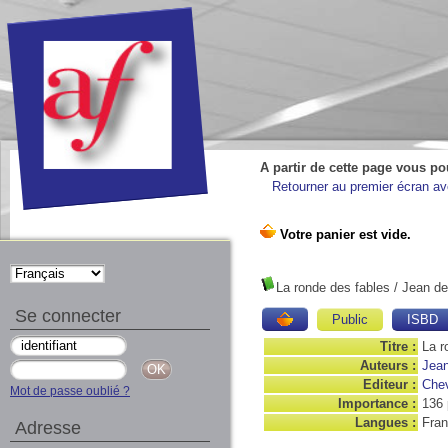
A partir de cette page vous po
Retourner au premier écran ave
La ronde des fables
/ Jean de
Se connecter
Public
ISBD
Titre :
La r
Auteurs :
Jean
Editeur :
Chev
Mot de passe oublié ?
Importance :
136 
Langues :
Fran
Adresse