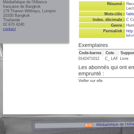
Médiathèque de l'Alliance
Résumé :
Recu
française de Bangkok
Lect
179 Thanon Witthayu, Lumpini
Mots-clés :
fabl
10330 Bangkok
Index. décimale :
C
Co
Thaïlande
02 670 4240
Genre :
Hum
contact
Permalink :
http
lvl=
Exemplaires
Code-barres
Cote
Suppor
0142471012
C_ LAF
Livre
Les abonnés qui ont e
emprunté :
Veiller sur elle
Médiathèque de l'Alli