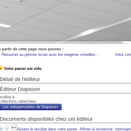
A partir de cette page vous pouvez :
Retourner au premier écran avec les étagères virtuelles...
Votre co
Détail de l'éditeur
Éditeur Diapason
ocalisé à
ollections rattachées
Les indispensables de Diapason
Documents disponibles chez cet éditeur
Ajouter le résultat dans votre panier
Affiner la recherche
Interroge