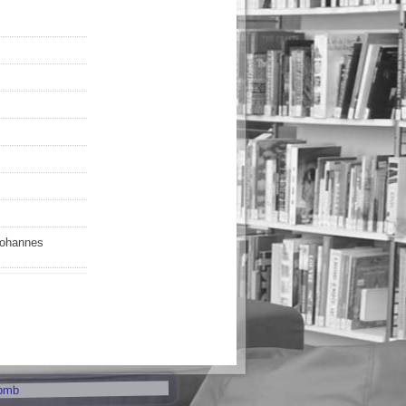
Johannes
pmb