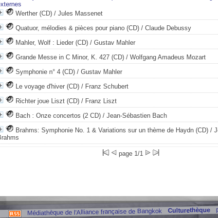
externes
Werther (CD)
/ Jules Massenet
Quatuor, mélodies & pièces pour piano (CD)
/ Claude Debussy
Mahler, Wolf : Lieder (CD)
/ Gustav Mahler
Grande Messe in C Minor, K. 427 (CD)
/ Wolfgang Amadeus Mozart
Symphonie n° 4 (CD)
/ Gustav Mahler
Le voyage d'hiver (CD)
/ Franz Schubert
Richter joue Liszt (CD)
/ Franz Liszt
Bach : Onze concertos (2 CD)
/ Jean-Sébastien Bach
Brahms: Symphonie No. 1 & Variations sur un thème de Haydn (CD)
/ 
Brahms
page 1/1
Culturethèque
Médiathèque de l'Alliance française de Bangkok