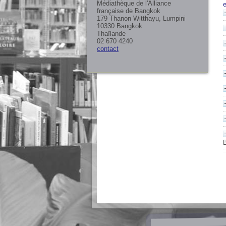
Médiathèque de l'Alliance
française de Bangkok
179 Thanon Witthayu, Lumpini
10330 Bangkok
Thaïlande
02 670 4240
contact