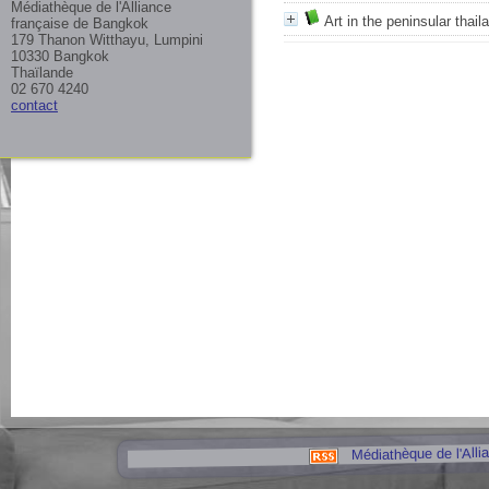
Médiathèque de l'Alliance
Art in the peninsular thail
française de Bangkok
179 Thanon Witthayu, Lumpini
10330 Bangkok
Thaïlande
02 670 4240
contact
Médiathèque de l'Alli