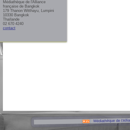
Médiathèque de l'Alliance
française de Bangkok
179 Thanon Witthayu, Lumpini
10330 Bangkok
Thaïlande
02 670 4240
contact
Médiathèque de l'Alli