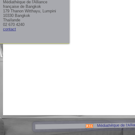
Médiathèque de l'Alliance
française de Bangkok
179 Thanon Witthayu, Lumpini
10330 Bangkok
Thaïlande
02 670 4240
contact
Médiathèque de l'Alli