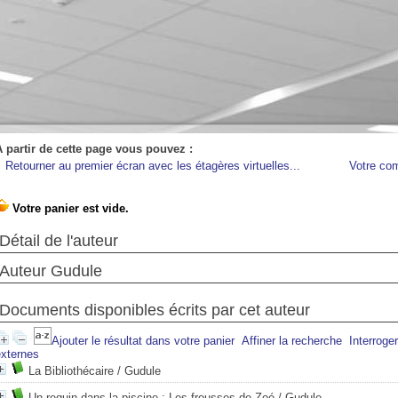
A partir de cette page vous pouvez :
Retourner au premier écran avec les étagères virtuelles...
Votre co
Détail de l'auteur
Auteur Gudule
Documents disponibles écrits par cet auteur
Ajouter le résultat dans votre panier
Affiner la recherche
Interroge
externes
La Bibliothécaire
/ Gudule
Un requin dans la piscine : Les frousses de Zoé
/ Gudule