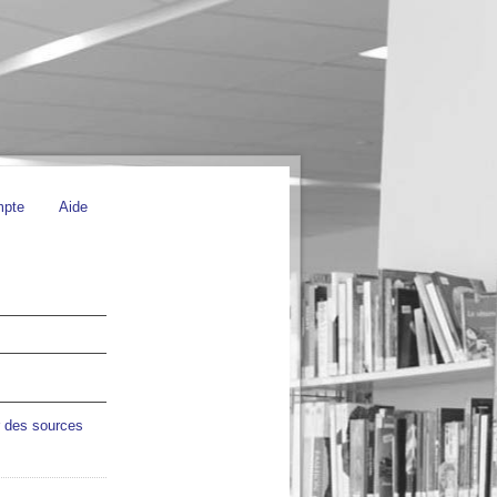
mpte
Aide
r des sources