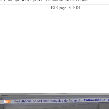
page 1/1
Culturethèque
Médiathèque de l'Alliance française de Bangkok