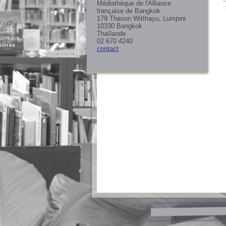
Médiathèque de l'Alliance
française de Bangkok
179 Thanon Witthayu, Lumpini
10330 Bangkok
Thaïlande
02 670 4240
contact