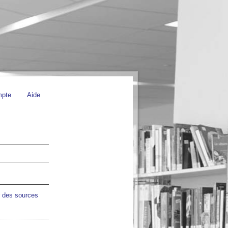
mpte
Aide
r des sources