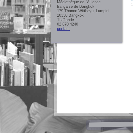
Médiathèque de l'Alliance
française de Bangkok
179 Thanon Witthayu, Lumpini
10330 Bangkok
Thaïlande
02 670 4240
contact