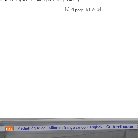
page 1/1
Culturethèque
Médiathèque de l'Alliance française de Bangkok