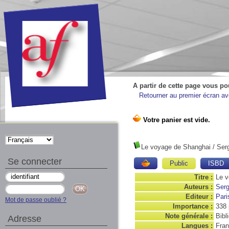
A partir de cette page vous po
Retourner au premier écran ave
Le voyage de Shanghai
/ Ser
Se connecter
Public
ISBD
Titre :
Le v
Auteurs :
Serg
Editeur :
Pari
Mot de passe oublié ?
Importance :
338 
Note générale :
Bibli
Adresse
Langues :
Fran