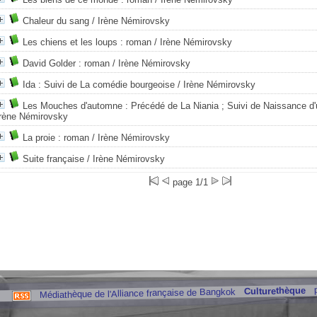
Chaleur du sang
/ Irène Némirovsky
Les chiens et les loups : roman
/ Irène Némirovsky
David Golder : roman
/ Irène Némirovsky
Ida : Suivi de La comédie bourgeoise
/ Irène Némirovsky
Les Mouches d'automne : Précédé de La Niania ; Suivi de Naissance d'
Irène Némirovsky
La proie : roman
/ Irène Némirovsky
Suite française
/ Irène Némirovsky
page 1/1
Culturethèque
Médiathèque de l'Alliance française de Bangkok