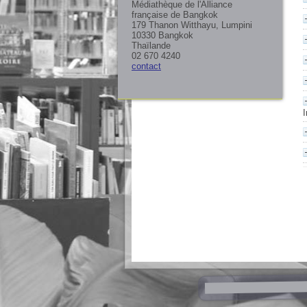
Médiathèque de l'Alliance
française de Bangkok
179 Thanon Witthayu, Lumpini
10330 Bangkok
Thaïlande
02 670 4240
contact