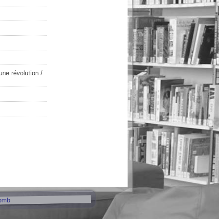
une révolution
/
pmb