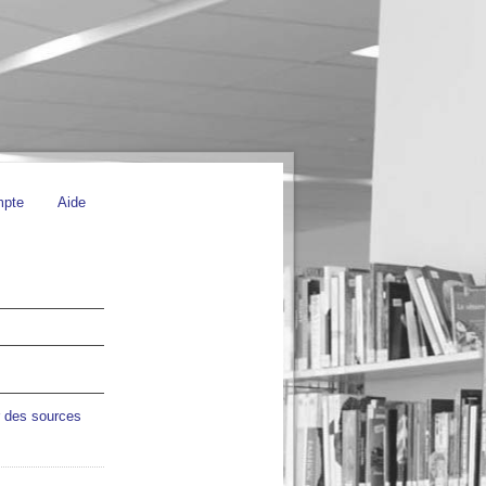
mpte
Aide
r des sources