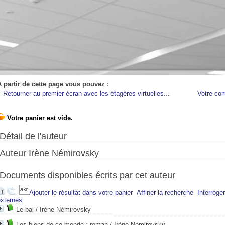
A partir de cette page vous pouvez :
Retourner au premier écran avec les étagères virtuelles...
Votre co
Détail de l'auteur
Auteur Irène Némirovsky
Documents disponibles écrits par cet auteur
Ajouter le résultat dans votre panier
Affiner la recherche
Interroge
externes
Le bal
/ Irène Némirovsky
Les biens de ce monde : roman
/ Irène Némirovsky