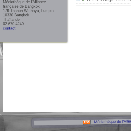
Médiathèque de l'Alliance
française de Bangkok
179 Thanon Witthayu, Lumpini
10330 Bangkok
Thaïlande
02 670 4240
contact
Médiathèque de l'Alli