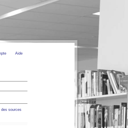
mpte
Aide
r des sources