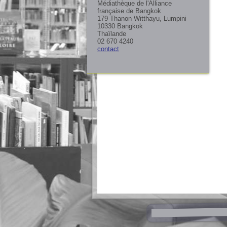
Médiathèque de l'Alliance
française de Bangkok
179 Thanon Witthayu, Lumpini
10330 Bangkok
Thaïlande
02 670 4240
contact