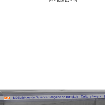
page 1/1
Culturethèque
Médiathèque de l'Alliance française de Bangkok